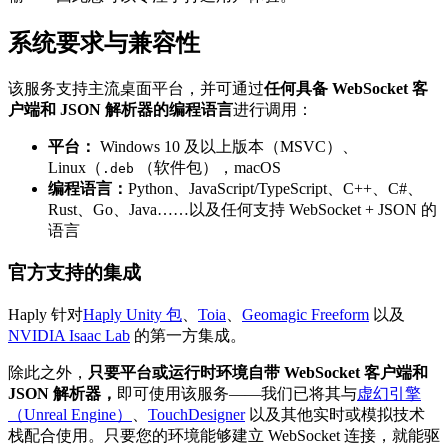
系统要求与兼容性
该服务支持主流桌面平台，并可通过
任何具备 WebSocket 客
户端和 JSON 解析器的编程语言
进行调用：
平台：
Windows 10 及以上版本（MSVC）、
Linux（
（软件包），macOS
.deb
编程语言：
Python、JavaScript/TypeScript、C++、C#、
Rust、Go、Java……以及任何支持 WebSocket + JSON 的
语言
官方支持的集成
Haply 针对
Haply Unity 包
、
Toia
、
Geomagic Freeform
以及
NVIDIA Isaac Lab
的第一方集成。
除此之外，
只要平台或运行时环境自带 WebSocket 客户端和
JSON 解析器，
即可使用该服务——我们已将其与
虚幻引擎
（Unreal Engine）
、
TouchDesigner
以及其他实时或模拟技术
栈配合使用。只要您的环境能够建立 WebSocket 连接，就能驱