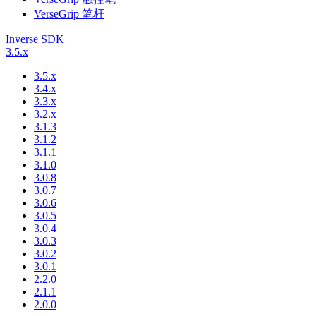
VerseGrip 笔杆
Inverse SDK
3.5.x
3.5.x
3.4.x
3.3.x
3.2.x
3.1.3
3.1.2
3.1.1
3.1.0
3.0.8
3.0.7
3.0.6
3.0.5
3.0.4
3.0.3
3.0.2
3.0.1
2.2.0
2.1.1
2.0.0