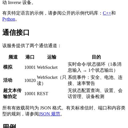
动 Inverse 设备。
有关特定语言的示例，请参阅公开的示例代码库：
C++
和
Python
。
通信接口
该服务提供了两个通信通道：
频道
港口
运输
目的
实时命令/状态循环（1条消
模拟
10001
WebSocket
息输入 → 1个状态输出）
WebSocket（只
系统事件：安全、电池、连
活动
10020
读）
接、速率警告
超文本传
无状态配置查询、设置、会
10001
REST
输协定
话管理、设备检测
所有有效载荷均为 JSON 格式。有关标准信封、端口和内容类
型的规则，请参阅
JSON 规范
。
用例