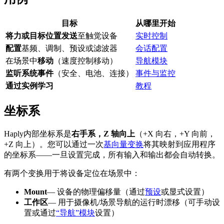
目标
从哪里开始
将力或目标位置发送
至触觉设备
实时控制
配置
基频、调制、预设或滤波器
会话配置
在场景中
移动
（速度控制移动）
导航模块
监听系统事件
（安全、电池、连接）
事件与监控
通过实例学习
教程
坐标系
Haply内部坐标系是
右手系，Z 轴向上
（+X 向右，+Y 向前，
+Z 向上）。您可以通过一次
基向量变换
将其映射到应用程序
的坐标系——一旦设置完成，所有输入和输出都会自动转换。
有两个变换用于将设备定位在场景中：
Mount
— 设备的物理偏移量（通过
预设
或显式设置）
工作区
— 用于摄像机/场景导航的运行时漂移（可手动设
置或通过
“导航”模块
设置）