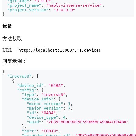
"git_tag"
:
"3.0.0"
,
"project_name"
:
"haply-inverse-service"
,
"project_version"
:
"3.0.0.0"
}
设备
方法获取
URL：
http://localhost:10000/3.1/devices
回复示例：
{
"inverse3"
:
[
{
"device_id"
:
"04BA"
,
"config"
:
{
"type"
:
"inverse3"
,
"device_info"
:
{
"minor_version"
:
1
,
"major_version"
:
7
,
"id"
:
"04BA"
,
"device_type"
:
4
,
"uuid"
:
"2D35F80DD9005F599B68F49944CB04BA"
}
,
"port"
:
"COM13"
,
"extended_device_id"
:
"2D35F80DD9005F599B68F499