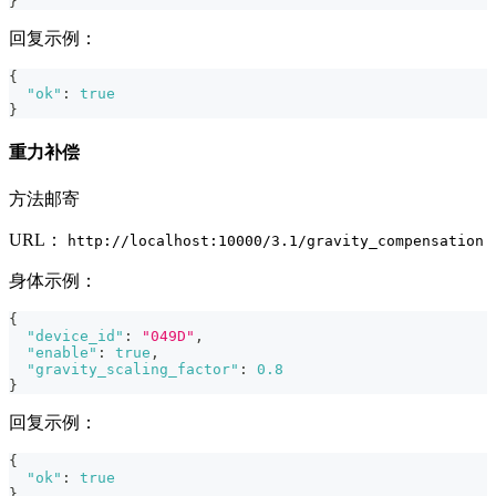
}
回复示例：
{
"ok"
:
true
}
重力补偿
方法邮寄
URL：
http://localhost:10000/3.1/gravity_compensation
身体示例：
{
"device_id"
:
"049D"
,
"enable"
:
true
,
"gravity_scaling_factor"
:
0.8
}
回复示例：
{
"ok"
:
true
}