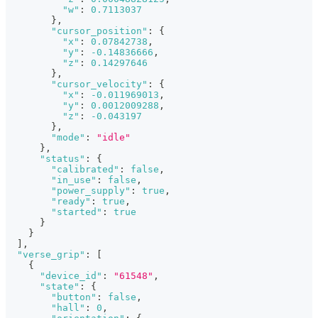
"w"
:
0.7113037
}
,
"cursor_position"
:
{
"x"
:
0.07842738
,
"y"
:
-0.14836666
,
"z"
:
0.14297646
}
,
"cursor_velocity"
:
{
"x"
:
-0.011969013
,
"y"
:
0.0012009288
,
"z"
:
-0.043197
}
,
"mode"
:
"idle"
}
,
"status"
:
{
"calibrated"
:
false
,
"in_use"
:
false
,
"power_supply"
:
true
,
"ready"
:
true
,
"started"
:
true
}
}
]
,
"verse_grip"
:
[
{
"device_id"
:
"61548"
,
"state"
:
{
"button"
:
false
,
"hall"
:
0
,