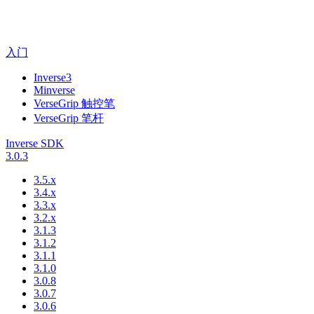
入门
Inverse3
Minverse
VerseGrip 触控笔
VerseGrip 笔杆
Inverse SDK
3.0.3
3.5.x
3.4.x
3.3.x
3.2.x
3.1.3
3.1.2
3.1.1
3.1.0
3.0.8
3.0.7
3.0.6