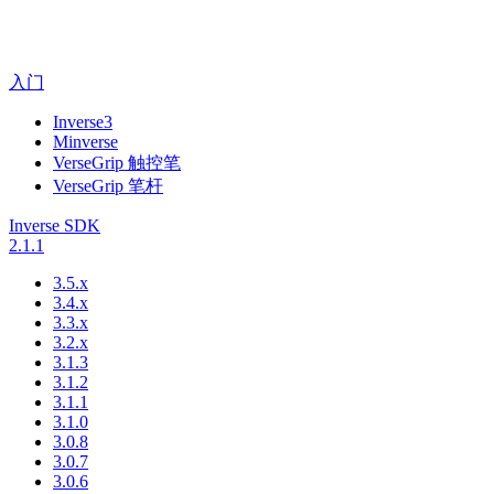
入门
Inverse3
Minverse
VerseGrip 触控笔
VerseGrip 笔杆
Inverse SDK
2.1.1
3.5.x
3.4.x
3.3.x
3.2.x
3.1.3
3.1.2
3.1.1
3.1.0
3.0.8
3.0.7
3.0.6