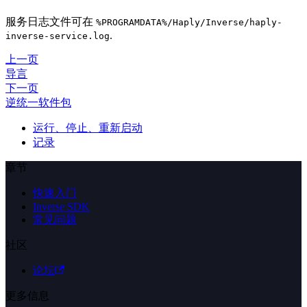
服务日志文件可在
%PROGRAMDATA%/Haply/Inverse/haply-
.
inverse-service.log
上一页
导言
下一页
逆统一软件包
运行、停止、重新启动
记录
章节
快速入门
Inverse SDK
常见问题
社区
论坛
更多信息