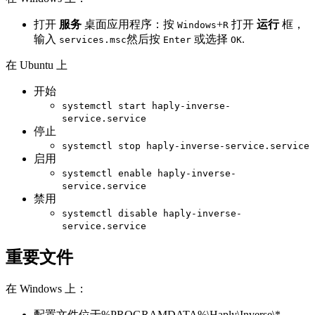
打开
服务
桌面应用程序：按
+
打开
运行
框，
Windows
R
输入
然后按
或选择
.
services.msc
Enter
OK
在 Ubuntu 上
开始
systemctl start haply-inverse-
service.service
停止
systemctl stop haply-inverse-service.service
启用
systemctl enable haply-inverse-
service.service
禁用
systemctl disable haply-inverse-
service.service
重要文件
在 Windows 上：
配置文件位于%PROGRAMDATA%\Haply\Inverse\*-