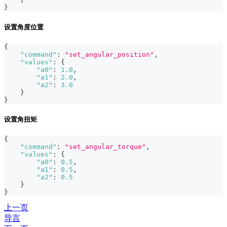
}
设置角度位置
{
"command"
:
"set_angular_position"
,
"values"
:
{
"a0"
:
1.0
,
"a1"
:
2.0
,
"a2"
:
3.0
}
}
设置角扭矩
{
"command"
:
"set_angular_torque"
,
"values"
:
{
"a0"
:
0.5
,
"a1"
:
0.5
,
"a2"
:
0.5
}
}
上一页
导言