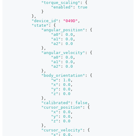
"torque_scaling"
:
{
"enabled"
:
true
}
}
,
"device_id"
:
"049D"
,
"state"
:
{
"angular_position"
:
{
"a0"
:
0.0
,
"a1"
:
0.0
,
"a2"
:
0.0
}
,
"angular_velocity"
:
{
"a0"
:
0.0
,
"a1"
:
0.0
,
"a2"
:
0.0
}
,
"body_orientation"
:
{
"w"
:
1.0
,
"x"
:
0.0
,
"y"
:
0.0
,
"z"
:
0.0
}
,
"calibrated"
:
false
,
"cursor_position"
:
{
"x"
:
0.0
,
"y"
:
0.0
,
"z"
:
0.0
}
,
"cursor_velocity"
:
{
"x"
:
0.0
,