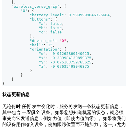
}
,
"wireless_verse_grip"
:
{
"0"
:
{
"battery_level"
:
0.5999999046325684
,
"buttons"
:
{
"a"
:
false
,
"b"
:
false
,
"c"
:
false
}
,
"device_id"
:
"0"
,
"hall"
:
15
,
"orientation"
:
{
"w"
:
-0.91265869140625
,
"x"
:
-0.389984130859375
,
"y"
:
-0.075103759765625
,
"z"
:
-0.07635498046875
}
}
}
}
状态更新信息
无论何时
任何
发生变化时，服务将发送一条状态更新信息，
其中包含
一应俱全
设备。如果您想知道机器的状态，就必须
事先向它发送信息，例如力值（即使力值为零）。如果将我们
的设备用作输入设备，例如跟踪位置而不施加力，这一点尤为