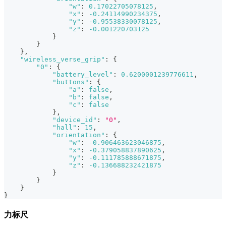
"w"
:
0.17022705078125
,
"x"
:
-0.24114990234375
,
"y"
:
-0.95538330078125
,
"z"
:
-0.001220703125
}
}
}
,
"wireless_verse_grip"
:
{
"0"
:
{
"battery_level"
:
0.6200001239776611
,
"buttons"
:
{
"a"
:
false
,
"b"
:
false
,
"c"
:
false
}
,
"device_id"
:
"0"
,
"hall"
:
15
,
"orientation"
:
{
"w"
:
-0.906463623046875
,
"x"
:
-0.379058837890625
,
"y"
:
-0.111785888671875
,
"z"
:
-0.136688232421875
}
}
}
}
力标尺