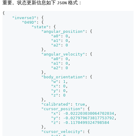
重要。状态更新信息如下
格式：
JSON
{
"inverse3"
:
{
"049D"
:
{
"state"
:
{
"angular_position"
:
{
"a0"
:
0
,
"a1"
:
0
,
"a2"
:
0
}
,
"angular_velocity"
:
{
"a0"
:
0
,
"a1"
:
0
,
"a2"
:
0
}
,
"body_orientation"
:
{
"w"
:
1
,
"x"
:
0
,
"y"
:
0
,
"z"
:
0
}
,
"calibrated"
:
true
,
"cursor_position"
:
{
"x"
:
-0.022203030064702034
,
"y"
:
-0.027979673817753792
,
"z"
:
-0.1170499324798584
}
,
"cursor_velocity"
:
{