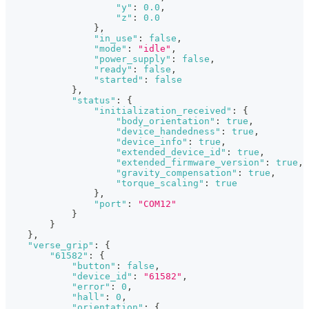
"y"
:
0.0
,
"z"
:
0.0
}
,
"in_use"
:
false
,
"mode"
:
"idle"
,
"power_supply"
:
false
,
"ready"
:
false
,
"started"
:
false
}
,
"status"
:
{
"initialization_received"
:
{
"body_orientation"
:
true
,
"device_handedness"
:
true
,
"device_info"
:
true
,
"extended_device_id"
:
true
,
"extended_firmware_version"
:
true
,
"gravity_compensation"
:
true
,
"torque_scaling"
:
true
}
,
"port"
:
"COM12"
}
}
}
,
"verse_grip"
:
{
"61582"
:
{
"button"
:
false
,
"device_id"
:
"61582"
,
"error"
:
0
,
"hall"
:
0
,
"orientation"
:
{