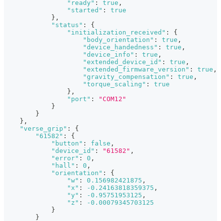
"ready"
:
true
,
"started"
:
true
}
,
"status"
:
{
"initialization_received"
:
{
"body_orientation"
:
true
,
"device_handedness"
:
true
,
"device_info"
:
true
,
"extended_device_id"
:
true
,
"extended_firmware_version"
:
true
,
"gravity_compensation"
:
true
,
"torque_scaling"
:
true
}
,
"port"
:
"COM12"
}
}
}
,
"verse_grip"
:
{
"61582"
:
{
"button"
:
false
,
"device_id"
:
"61582"
,
"error"
:
0
,
"hall"
:
0
,
"orientation"
:
{
"w"
:
0.156982421875
,
"x"
:
-0.24163818359375
,
"y"
:
-0.95751953125
,
"z"
:
-0.00079345703125
}
}