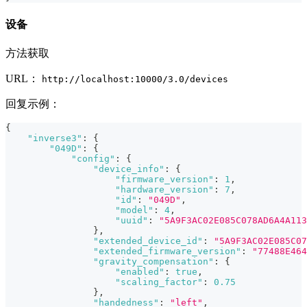
设备
方法获取
URL：
http://localhost:10000/3.0/devices
回复示例：
{
"inverse3"
:
{
"049D"
:
{
"config"
:
{
"device_info"
:
{
"firmware_version"
:
1
,
"hardware_version"
:
7
,
"id"
:
"049D"
,
"model"
:
4
,
"uuid"
:
"5A9F3AC02E085C078AD6A4A113
}
,
"extended_device_id"
:
"5A9F3AC02E085C07
"extended_firmware_version"
:
"77488E464
"gravity_compensation"
:
{
"enabled"
:
true
,
"scaling_factor"
:
0.75
}
,
"handedness"
:
"left"
,