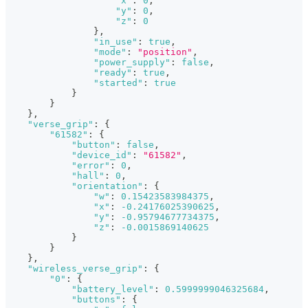
"x"
:
0
,
"y"
:
0
,
"z"
:
0
}
,
"in_use"
:
true
,
"mode"
:
"position"
,
"power_supply"
:
false
,
"ready"
:
true
,
"started"
:
true
}
}
}
,
"verse_grip"
:
{
"61582"
:
{
"button"
:
false
,
"device_id"
:
"61582"
,
"error"
:
0
,
"hall"
:
0
,
"orientation"
:
{
"w"
:
0.15423583984375
,
"x"
:
-0.24176025390625
,
"y"
:
-0.95794677734375
,
"z"
:
-0.0015869140625
}
}
}
,
"wireless_verse_grip"
:
{
"0"
:
{
"battery_level"
:
0.5999999046325684
,
"buttons"
:
{