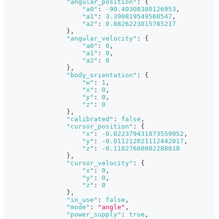
"angular_position"
:
{
"a0"
:
-90.40308380126953
,
"a1"
:
3.390819549560547
,
"a2"
:
0.8826223015785217
}
,
"angular_velocity"
:
{
"a0"
:
0
,
"a1"
:
0
,
"a2"
:
0
}
,
"body_orientation"
:
{
"w"
:
1
,
"x"
:
0
,
"y"
:
0
,
"z"
:
0
}
,
"calibrated"
:
false
,
"cursor_position"
:
{
"x"
:
-0.022379431873559952
,
"y"
:
-0.011212021112442017
,
"z"
:
-0.11827600002288818
}
,
"cursor_velocity"
:
{
"x"
:
0
,
"y"
:
0
,
"z"
:
0
}
,
"in_use"
:
false
,
"mode"
:
"angle"
,
"power_supply"
:
true
,