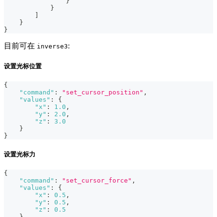
}
}
]
}
}
目前可在
:
inverse3
设置光标位置
{
"command"
:
"set_cursor_position"
,
"values"
:
{
"x"
:
1.0
,
"y"
:
2.0
,
"z"
:
3.0
}
}
设置光标力
{
"command"
:
"set_cursor_force"
,
"values"
:
{
"x"
:
0.5
,
"y"
:
0.5
,
"z"
:
0.5
}