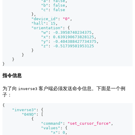
"a"
:
false
,
"b"
:
false
,
"c"
:
false
}
,
"device_id"
:
"0"
,
"hall"
:
15
,
"orientation"
:
{
"w"
:
-0.3958740234375
,
"x"
:
0.639190673828125
,
"y"
:
-0.404388427734375
,
"z"
:
-0.51739501953125
}
}
}
}
指令信息
为了向
客户端必须发送命令信息。下面是一个例
inverse3
子：
{
"inverse3"
:
{
"049D"
:
[
{
"command"
:
"set_cursor_force"
,
"values"
:
{
"x"
:
0
,