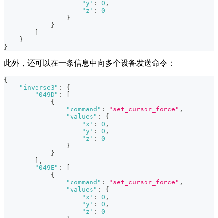
"y"
:
0
,
"z"
:
0
}
}
]
}
}
此外，还可以在一条信息中向多个设备发送命令：
{
"inverse3"
:
{
"049D"
:
[
{
"command"
:
"set_cursor_force"
,
"values"
:
{
"x"
:
0
,
"y"
:
0
,
"z"
:
0
}
}
]
,
"049E"
:
[
{
"command"
:
"set_cursor_force"
,
"values"
:
{
"x"
:
0
,
"y"
:
0
,
"z"
:
0