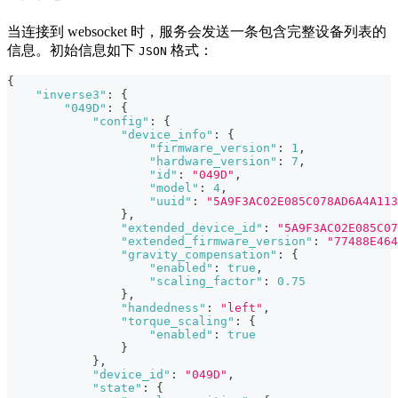
当连接到 websocket 时，服务会发送一条包含完整设备列表的
信息。初始信息如下
格式：
JSON
{
"inverse3"
:
{
"049D"
:
{
"config"
:
{
"device_info"
:
{
"firmware_version"
:
1
,
"hardware_version"
:
7
,
"id"
:
"049D"
,
"model"
:
4
,
"uuid"
:
"5A9F3AC02E085C078AD6A4A113
}
,
"extended_device_id"
:
"5A9F3AC02E085C07
"extended_firmware_version"
:
"77488E464
"gravity_compensation"
:
{
"enabled"
:
true
,
"scaling_factor"
:
0.75
}
,
"handedness"
:
"left"
,
"torque_scaling"
:
{
"enabled"
:
true
}
}
,
"device_id"
:
"049D"
,
"state"
:
{