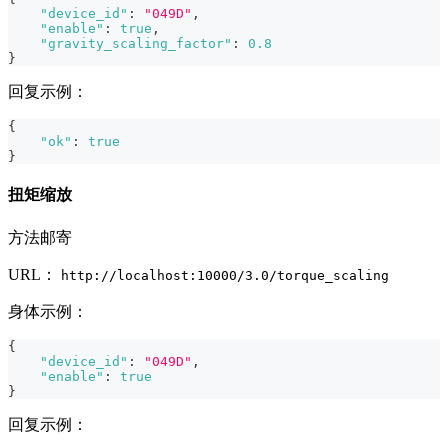
"device_id"
:
"049D"
,
"enable"
:
true
,
"gravity_scaling_factor"
:
0.8
}
回复示例：
{
"ok"
:
true
}
扭矩缩放
方法邮寄
URL：
http://localhost:10000/3.0/torque_scaling
身体示例：
{
"device_id"
:
"049D"
,
"enable"
:
true
}
回复示例：