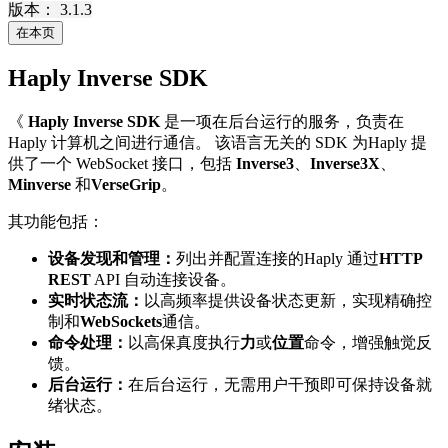
版本： 3.1.3
在本页
Haply Inverse SDK
《
Haply Inverse SDK
是一项在后台运行的服务，负责在
Haply 计算机之间进行通信。 该语言无关的 SDK 为Haply 提
供了一个 WebSocket 接口，包括
Inverse3
、
Inverse3X
、
Minverse
和
VerseGrip
。
其功能包括：
设备发现和管理：
列出并配置连接的Haply 通过
HTTP
REST
API 自动连接设备。
实时状态流：
以高频率提供设备状态更新，实现精确控
制和
WebSockets
通信。
命令处理：
以高保真度执行
力
或
位置
命令，增强触觉反
馈。
后台运行：
在后台运行，无需用户干预即可保持设备就
绪状态。