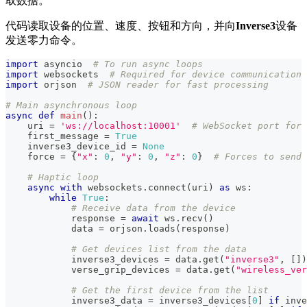
取数据。
代码读取设备的位置、速度、按钮和方向，并向
Inverse3
设备
发送零力命令。
import
 asyncio  
# To run async loops
import
 websockets  
# Required for device communication
import
 orjson  
# JSON reader for fast processing
# Main asynchronous loop
async
def
main
(
)
:
    uri 
=
'ws://localhost:10001'
# WebSocket port for 
    first_message 
=
True
    inverse3_device_id 
=
None
    force 
=
{
"x"
:
0
,
"y"
:
0
,
"z"
:
0
}
# Forces to send 
# Haptic loop
async
with
 websockets
.
connect
(
uri
)
as
 ws
:
while
True
:
# Receive data from the device
            response 
=
await
 ws
.
recv
(
)
            data 
=
 orjson
.
loads
(
response
)
# Get devices list from the data
            inverse3_devices 
=
 data
.
get
(
"inverse3"
,
[
]
)
            verse_grip_devices 
=
 data
.
get
(
"wireless_ver
# Get the first device from the list
            inverse3_data 
=
 inverse3_devices
[
0
]
if
 inve