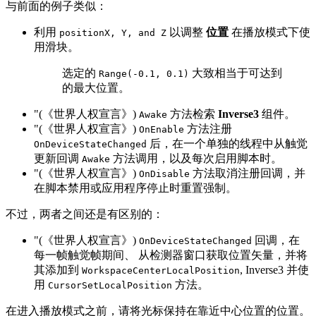
与前面的例子类似：
利用
以调整
位置
在播放模式下使
positionX, Y, and Z
用滑块。
选定的
大致相当于可达到
Range(-0.1, 0.1)
的最大位置。
"(《世界人权宣言》)
方法检索
Inverse3
组件。
Awake
"(《世界人权宣言》)
方法注册
OnEnable
后，在一个单独的线程中从触觉
OnDeviceStateChanged
更新回调
方法调用，以及每次启用脚本时。
Awake
"(《世界人权宣言》)
方法取消注册回调，并
OnDisable
在脚本禁用或应用程序停止时重置强制。
不过，两者之间还是有区别的：
"(《世界人权宣言》)
回调，在
OnDeviceStateChanged
每一帧触觉帧期间、 从检测器窗口获取位置矢量，并将
其添加到
, Inverse3 并使
WorkspaceCenterLocalPosition
用
方法。
CursorSetLocalPosition
在进入播放模式之前，请将光标保持在靠近中心位置的位置。