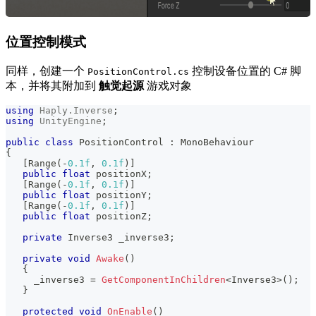
位置控制模式
同样，创建一个
控制设备位置的 C# 脚
PositionControl.cs
本，并将其附加到
触觉起源
游戏对象
using
Haply
.
Inverse
;
using
UnityEngine
;
public
class
PositionControl
:
MonoBehaviour
{
[
Range
(
-
0.1f
,
0.1f
)
]
public
float
 positionX
;
[
Range
(
-
0.1f
,
0.1f
)
]
public
float
 positionY
;
[
Range
(
-
0.1f
,
0.1f
)
]
public
float
 positionZ
;
private
Inverse3
 _inverse3
;
private
void
Awake
(
)
{
     _inverse3 
=
GetComponentInChildren
<
Inverse3
>
(
)
;
}
protected
void
OnEnable
(
)