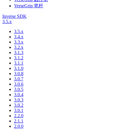
VerseGrip 笔杆
Inverse SDK
3.5.x
3.5.x
3.4.x
3.3.x
3.2.x
3.1.3
3.1.2
3.1.1
3.1.0
3.0.8
3.0.7
3.0.6
3.0.5
3.0.4
3.0.3
3.0.2
3.0.1
2.2.0
2.1.1
2.0.0