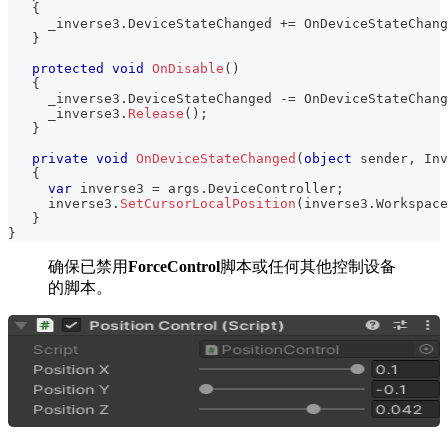
{
     _inverse3
.
DeviceStateChanged 
+=
 OnDeviceStateChang
}
protected
void
OnDisable
(
)
{
     _inverse3
.
DeviceStateChanged 
-=
 OnDeviceStateChang
     _inverse3
.
Release
(
)
;
}
private
void
OnDeviceStateChanged
(
object
 sender
,
Inv
{
var
 inverse3 
=
 args
.
DeviceController
;
     inverse3
.
SetCursorLocalPosition
(
inverse3
.
Workspace
}
}
确保已禁用
ForceControl
脚本或任何其他控制设备
的脚本。