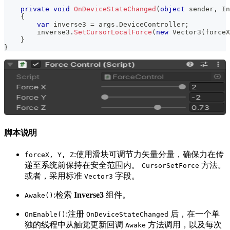
private
void
OnDeviceStateChanged
(
object
 sender
,
In
{
var
 inverse3 
=
 args
.
DeviceController
;
        inverse3
.
SetCursorLocalForce
(
new
Vector3
(
forceX
}
}
脚本说明
:使用滑块可调节力矢量分量，确保力在传
forceX, Y, Z
递至系统前保持在安全范围内。
方法。
CursorSetForce
或者，采用标准
字段。
Vector3
:检索
Inverse3
组件。
Awake()
:注册
后，在一个单
OnEnable()
OnDeviceStateChanged
独的线程中从触觉更新回调
方法调用，以及每次
Awake