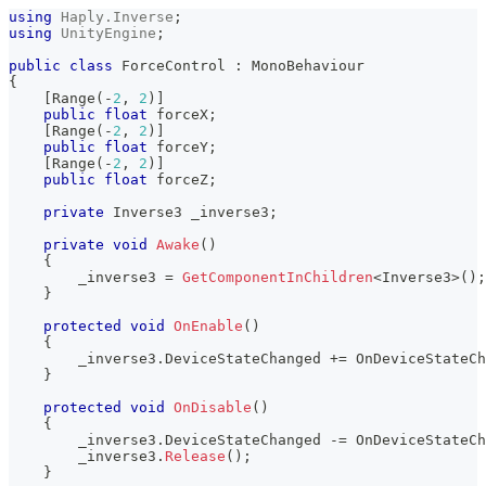
using
Haply
.
Inverse
;
using
UnityEngine
;
public
class
ForceControl
:
MonoBehaviour
{
[
Range
(
-
2
,
2
)
]
public
float
 forceX
;
[
Range
(
-
2
,
2
)
]
public
float
 forceY
;
[
Range
(
-
2
,
2
)
]
public
float
 forceZ
;
private
Inverse3
 _inverse3
;
private
void
Awake
(
)
{
        _inverse3 
=
GetComponentInChildren
<
Inverse3
>
(
)
;
}
protected
void
OnEnable
(
)
{
        _inverse3
.
DeviceStateChanged 
+=
 OnDeviceStateCh
}
protected
void
OnDisable
(
)
{
        _inverse3
.
DeviceStateChanged 
-=
 OnDeviceStateCh
        _inverse3
.
Release
(
)
;
}