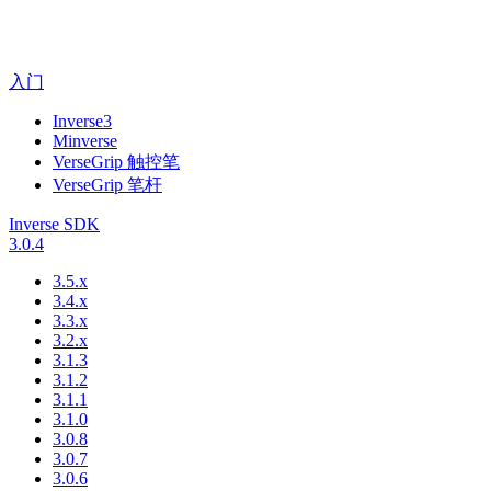
入门
Inverse3
Minverse
VerseGrip 触控笔
VerseGrip 笔杆
Inverse SDK
3.0.4
3.5.x
3.4.x
3.3.x
3.2.x
3.1.3
3.1.2
3.1.1
3.1.0
3.0.8
3.0.7
3.0.6